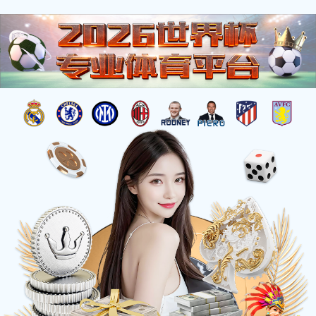
注册入口
爱游戏平台
—— 比赛数