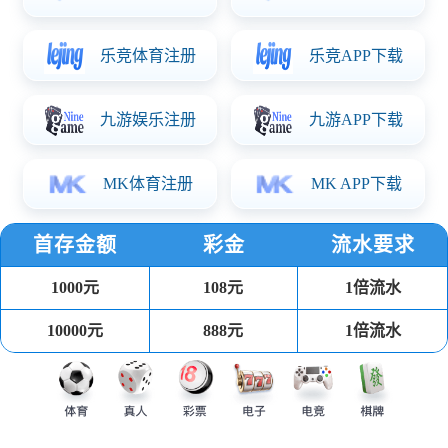
场，裁判判罚尺度不一再成焦点
在刚刚结束的中超联赛焦点战中，武汉三镇坐镇主场
以3-1的比分力克成都蓉城，迎来关键胜利。然而，本
场比赛的进程远非比分所体现的那般平静，场上火药
味十足，尤其是前国脚韦世豪在一次激烈的拼抢中因
危险动作被直接红牌罚下，瞬间成为舆论焦点。与此
同时，主裁判在整场比赛中对双方犯规判罚尺度时而
宽松、时而严厉，引发了赛后关于裁判执法一致性的
激烈讨论，使得这场本就充满故事性的对决，在胜负
之外增添了更多值得剖析的戏剧性元素。